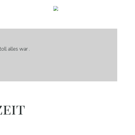
oll alles war .
eit