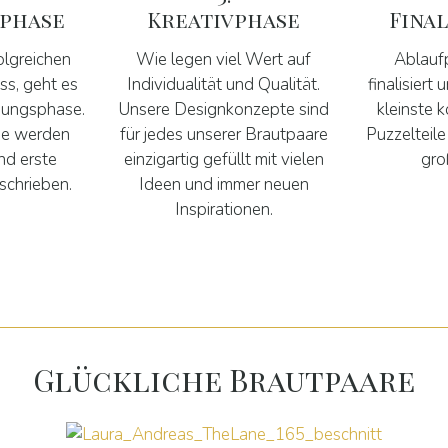
phase
Kreativphase
Fina
olgreichen
Wie legen viel Wert auf
Ablauf
ss, geht es
Individualität und Qualität.
finalisiert 
anungsphase.
Unsere Designkonzepte sind
kleinste k
ne werden
für jedes unserer Brautpaare
Puzzelteil
nd erste
einzigartig gefüllt mit vielen
gro
schrieben.
Ideen und immer neuen
Inspirationen.
Glückliche Brautpaare